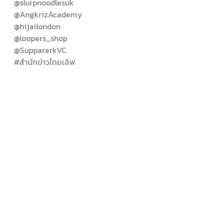
@slurpnoodlesuk
@AngkrizAcademy
@hijailondon
@loopers_shop
@SupparerkVC
#สำนักข่าวไทยเลิฟ