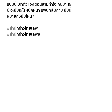
แบบนี้ เจ้าตัวแจง วอนสามีทำใจ คบมา 16 
ปี จะยิ้มอะไรหนักหนา แฟนคลับถาม ยิ้มนี้
หมายถึงยิ้มไหน?
#สำน
ักข่าวไทยเลิฟ 
#สำน
ักข่าวไทยเลิฟลี่