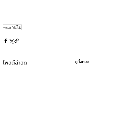
wearวนไป
โพสต์ล่าสุด
ดูทั้งหมด