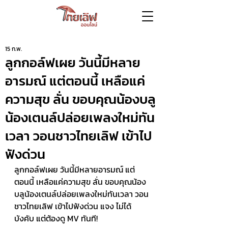
15 ก.พ.
ลูกกอล์ฟเผย วันนี้มีหลาย
อารมณ์ แต่ตอนนี้ เหลือแค่
ความสุข ลั่น ขอบคุณน้องบลู
น้องเตนล์ปล่อยเพลงใหม่ทัน
เวลา วอนชาวไทยเลิฟ เข้าไป
ฟังด่วน
ลูกกอล์ฟเผย วันนี้มีหลายอารมณ์ แต่
ตอนนี้ เหลือแค่ความสุข ลั่น ขอบคุณน้อง
บลูน้องเตนล์ปล่อยเพลงใหม่ทันเวลา วอน
ชาวไทยเลิฟ เข้าไปฟังด่วน แจง ไม่ได้
บังคับ แต่ต้องดู MV ทันที! 