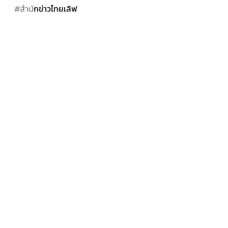
#สำน
ักข่าวไทยเลิฟ