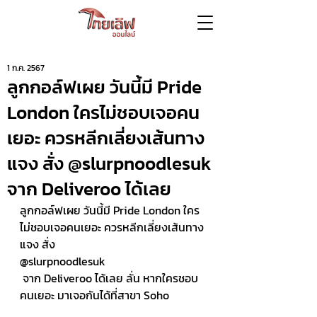
1 ก.ค. 2567
ลูกกอล์ฟเผย วันนี้มี Pride
London ใครไม่ชอบเจอคน
เยอะ ควรหลีกเลี่ยงเส้นทาง
แจง สั่ง @slurpnoodlesuk
จาก Deliveroo ได้เลย
ลูกกอล์ฟเผย วันนี้มี Pride London ใคร
ไม่ชอบเจอคนเยอะ ควรหลีกเลี่ยงเส้นทาง 
แจง สั่ง 
@slurpnoodlesuk
 จาก Deliveroo ได้เลย ลั่น หากใครชอบ
คนเยอะ มาเจอกันได้ที่สาขา Soho