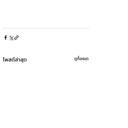
โพสต์ล่าสุด
ดูทั้งหมด