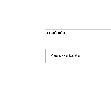
ความคิดเห็น
เขียนความคิดเห็น…
กองบกไทยเลิฟ วอนชาวไทยเลิฟ
และชาว ne'er-do-well ตาม
รายการใหม่ #หลงไปด้วยกัน พรุ่ง
นี้ที่ช่อง @impeachii ยัน พร้อม
ปิดรายการ หากยอดวิวไม่ถึง 200
วิว