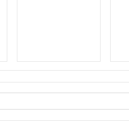
กองบกไทยเลิฟ ปล่อยผลงาน
ลูกกอ
#Walkวนไป x น้องพุพุ วอนมัม
พุพุ 