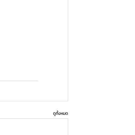
ดูทั้งหมด