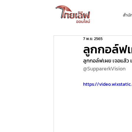
สำนั
7 พ.ย. 2565
ลูกกอล์ฟเ
ลูกกอล์ฟเผย เจอแล้ว แ
@SupparerkVision
https://video.wixstat