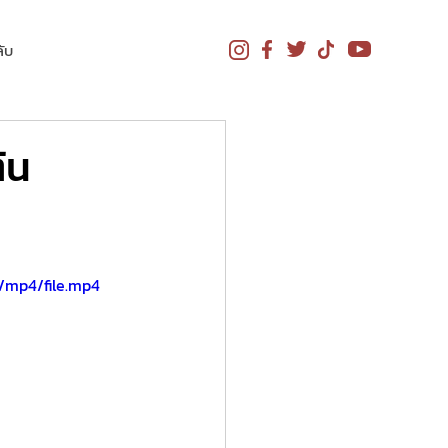
ับ
้น
/mp4/file.mp4