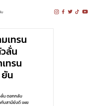
ับ
ยามเทรน
วลั่น
่าเทรน
 ยัน
วลั่น ตอกกลับ
กับสามียังดี เผย 