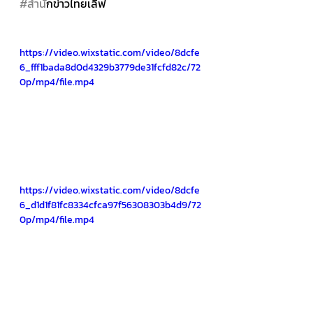
#สำน
ักข่าวไทยเลิฟ
https://video.wixstatic.com/video/8dcfe
6_fff1bada8d0d4329b3779de31fcfd82c/72
0p/mp4/file.mp4
https://video.wixstatic.com/video/8dcfe
6_d1d1f81fc8334cfca97f56308303b4d9/72
0p/mp4/file.mp4