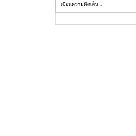
เขียนความคิดเห็น…
กองบกไทยเลิฟ วอนชาวไทยเลิฟ
และชาว ne'er-do-well ตาม
รายการใหม่ #หลงไปด้วยกัน พรุ่ง
นี้ที่ช่อง @impeachii ยัน พร้อม
ปิดรายการ หากยอดวิวไม่ถึง 200
วิว