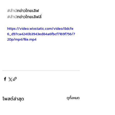
#สำน
ักข่าวไทยเลิฟ 
#สำน
ักข่าวไทยเลิฟลี่
https://video.wixstatic.com/video/8dcfe
6_d97ca4240b3943ed84a6fbcf7169f756/7
20p/mp4/file.mp4
โพสต์ล่าสุด
ดูทั้งหมด