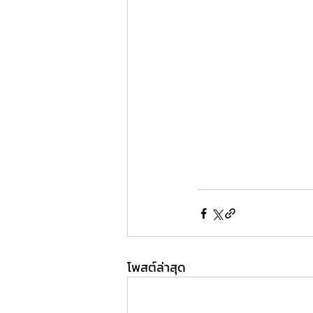
โพสต์ล่าสุด