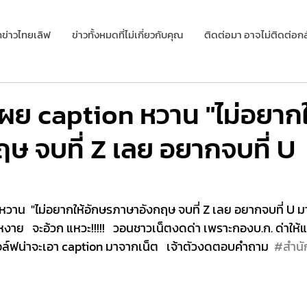
กข่าวไทยเลิฟ
ข่าวทั้งหมดที่ไม่เกี่ยวกับคุณ
ติดต่อมา อาจไม่ติดต่อกล
ผย caption หวาน "ไม่อยากใ
ษ จบที่ Z เลย อยากจบที่ U
วาน  "ไม่อยากให้อักษรภาษาอังกฤษ จบที่ Z เลย อยากจบที่ U มา
   จะอ้วก แหวะ!!!!!   วอนชาวเน็ตงดด่า เพราะกองบ.ก. ด่าให้แ
กอล์ฟน่าจะเอา caption มาจากเน็ต   เจ้าตัวงดตอบคำถาม  
#สำนั