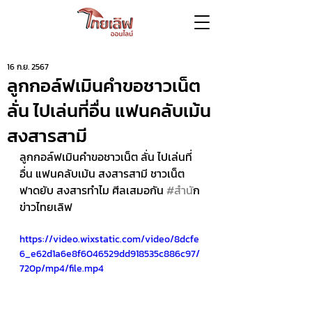
16 ก.ย. 2567
ลูกกอล์ฟเมินคำขอชาวเน็ต
ลั่น ไปเล่นที่อื่น แฟนคลับเม้น
สงสารสามี
ลูกกอล์ฟเมินคำขอชาวเน็ต ลั่น ไปเล่นที่
อื่น แฟนคลับเม้น สงสารสามี ชาวเน็ต
ฟาดยับ สงสารทำไม ศีลเสมอกัน 
#สำน
ัก
ข่าวไทยเลิฟ
https://video.wixstatic.com/video/8dcfe
6_e62d1a6e8f6046529dd918535c886c97/
720p/mp4/file.mp4