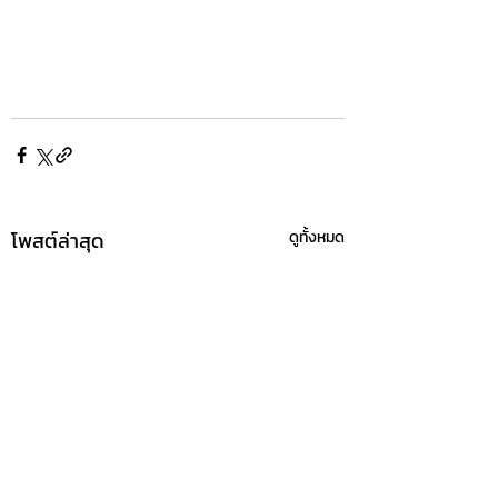
โพสต์ล่าสุด
ดูทั้งหมด