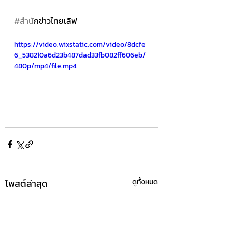
#สำน
ักข่าวไทยเลิฟ
https://video.wixstatic.com/video/8dcfe
6_538210a6d23b487dad33fb082ff606eb/
480p/mp4/file.mp4
โพสต์ล่าสุด
ดูทั้งหมด