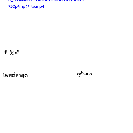
6_12aeaed37f7c4dc18a993db03b674965/
720p/mp4/file.mp4
โพสต์ล่าสุด
ดูทั้งหมด