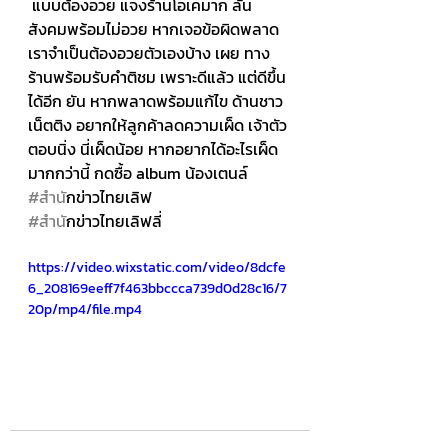
 แบบต้องอวย แจงร้านโอเคมาก ลั่น 
สังคมพร้อมไม่อวย หากเจอข้อผิดพลาด 
เราจำเป็นต้องอวยตัวเองบ้าง เผย ทาง
ร้านพร้อมรับคำติชม เพราะดีแล้ว แต่ดีขึ้น
ได้อีก ยัน หากพลาดพร้อมแก้ไข ด้านชาว
เน็ตติง อยากให้ลูกค้าลดความเผ็ด เจ้าตัว
ตอบนิ่ง นี่เผ็ดน้อย หากอยากได้อะไรเผ็ด
มากกว่านี้ กดซื้อ album น้องเตนล์ 
#สำน
ักข่าวไทยเลิฟ 
#สำน
ักข่าวไทยเลิฟลี่
https://video.wixstatic.com/video/8dcfe
6_208169eeff7f463bbccca739d0d28c16/7
20p/mp4/file.mp4