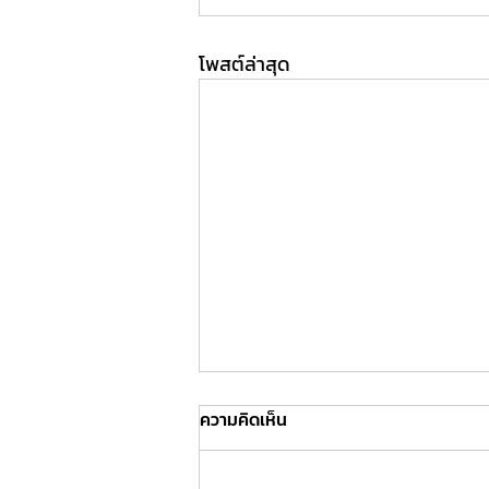
โพสต์ล่าสุด
ความคิดเห็น