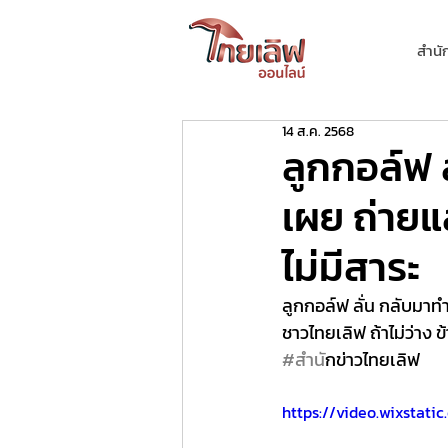
สำนั
14 ส.ค. 2568
ลูกกอล์ฟ ล
เผย ถ่ายแ
ไม่มีสาระ
ลูกกอล์ฟ ลั่น กลับมาทำ
ชาวไทยเลิฟ ถ้าไม่ว่าง ข
#สำน
ักข่าวไทยเลิฟ
https://video.wixstat