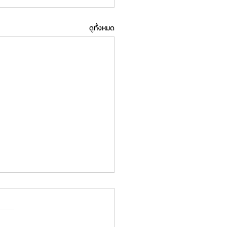
ดูทั้งหมด