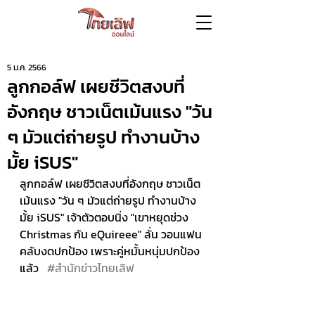
5 ม.ค. 2566
ลูกกอล์ฟ เผยชีวิตสงบที่
อังกฤษ ชาวเน็ตเม้นแรง "วัน
ๆ มัวแต่ถ่ายรูป ทำงานบ้าง
มั้ย iSUS"
ลูกกอล์ฟ เผยชีวิตสงบที่อังกฤษ ชาวเน็ต
เม้นแรง "วัน ๆ มัวแต่ถ่ายรูป ทำงานบ้าง
มั้ย iSUS" เจ้าตัวตอบนิ่ง "เขาหยุดช่วง 
Christmas กัน eQuireee" ลั่น วอนแฟน
คลับงดปกป้อง เพราะคู่หมั้นหนุ่มปกป้อง
แล้ว   
#สำนักข่าวไทยเลิฟ