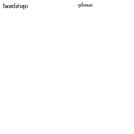
โพสต์ล่าสุด
ดูทั้งหมด
ความคิดเห็น
ลูกกอร์ฟ ลั่น ทำหน้าที่
กองบกไทยเลิฟ วอน