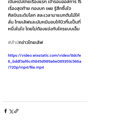
เป็นหนังไทยเรื่องแรก เข้ารอบออสการ์ 15 
เรื่องสุดท้าย กองบก เผย รู้สึกซึ้งใจ 
ศิลปินระดับโลก สละเวลามาแบกต้นไม้ให้ 
ลั่น ไทยเลิฟและมัมหมีมอบให้บิวกิ้นเป็นที่
หนึ่งในใจ โดยไม่ต้องแข่งกับใครแบบเอ็ม 
#สำน
ักข่าวไทยเลิฟ
https://video.wixstatic.com/video/8dcfe
6_bddf3af6c45845d989a6e089393c566a
/720p/mp4/file.mp4